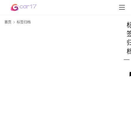
首页
标签归档
首
页
D
S
P
软
件
高
配
资