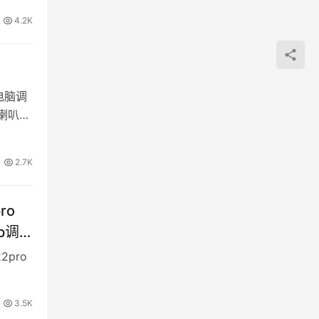
4.2K
电脑调
喇叭，
2.7K
ro
Sp调
pro
3.5K