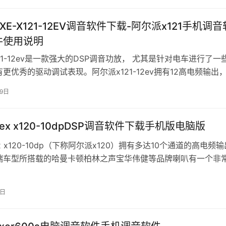
XE-X121-12EV调音软件下载-阿尔派x121手机调
件使用说明
21-12ev是一款强大的DSP调音功放， 尤其是针对电车进行了一
更优秀的驱动调试表现。阿尔派x121-12ev拥有12高电频输出
诸如柏林之…
19日
ex x120-10dpDSP调音软件下载手机版电脑版
x x120-10dp（下称阿尔派x120）拥有多达10个通道的高电频
端车型所搭载的哈曼卡顿柏林之声宝华伟健等品牌喇叭有一个非
，通过调音能提…
8日