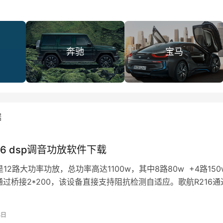
奔驰
宝马
据
歌航R216 dsp调音功放软件下载
6是12路大功率功放，总功率高达1100w，其中8路80w +4路15
过桥接2*200，该设备直接支持阻抗检测自适应。歌航R216通
置的…
8日