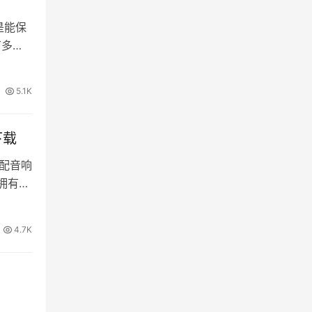
是能保
有多达8
5.1K
件下载
高配音响
拥有10
4.7K
4