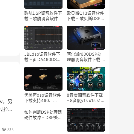
歌航DSP调音软件下
歌贝斯Q13调音软件
载 – 歌航调音软件
下载 – 歌贝斯DSP调
音软件
JBLdsp调音软件下
阿尔派r600DSP处
载 – jblDA460DSP
理器调音软件下载 –
调音软件
阿尔派r600手机调
音软件
优美声dsp调音软件
8音度调音软件下载
下载支持460、
– 8音度y1s x1s s1
0w，另
470pro、480、
y2s x2s s2 x3s y2
过拉延
4100、608、
h680s h812s调音软
如何判断DSP处理器
408、6120
件集合版
硬件故障 – DSP处理
器无法连接调音软件
调音故障简单判断
3.1K