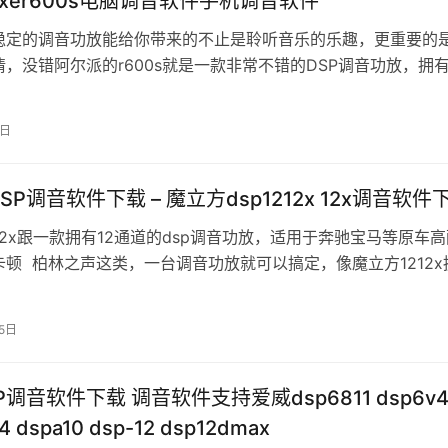
xer600s电脑调音软件手机调音软件
稳定的调音功放能给你带来的不止是聆听音乐的乐趣，更重要的
，没错阿尔派的r600s就是一款非常不错的DSP调音功放，拥
输出，能保证你获得环绕立…
7日
魔立方DSP调音软件下载 – 魔立方dsp1212x 12x调音软
12x跟一款拥有12通道的dsp调音功放，适用于奔驰宝马等原车
顿 柏林之声这类，一台调音功放就可以搞定，像魔立方1212x
入- 2路…
25日
P调音软件下载 调音软件支持爱威dsp6811 dsp6v
dsp4.1v4 dspa10 dsp-12 dsp12dmax