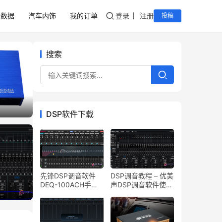
音数据
汽车内饰
我的订单
登录
注册
投稿
搜索
DSP软件下载
先锋DSP调音软件
DSP调音教程 – 优美
题3
DEQ-100ACH手机
声DSP调音软件使用
版调音软件下载
说明教程