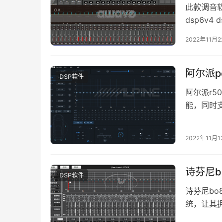
此款调音软
dsp6v4 
版…
2022年11月
阿尔派p
DSP软件
阿尔派r5
能，同时
从而达到
2022年11月1
诗芬尼b
DSP软件
诗芬尼bo
统，让其拥
使用这款