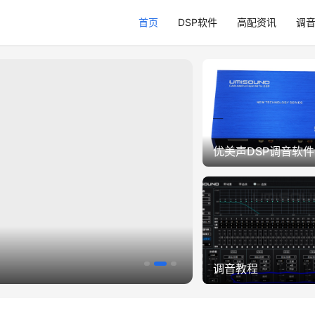
首页
DSP软件
高配资讯
调
优美声DSP调音软件
这是幻灯滑块的标
调音教程