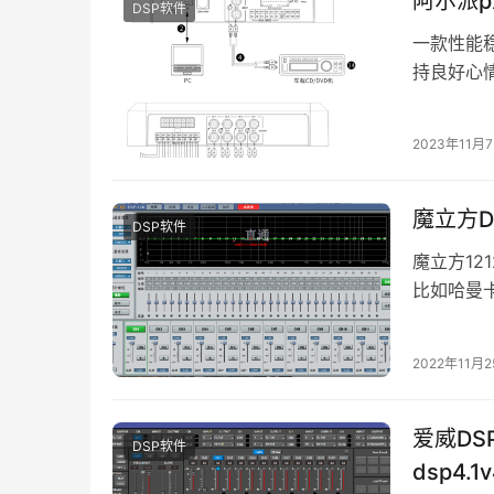
阿尔派p
DSP软件
一款性能
持良好心情
路的功放
2023年11月
DSP软件
魔立方12
比如哈曼卡
路高电平输
2022年11月
爱威DS
DSP软件