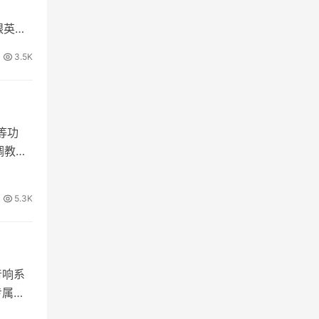
本跟英文
3.5K
等功
调教，
5.3K
音响系
专属，