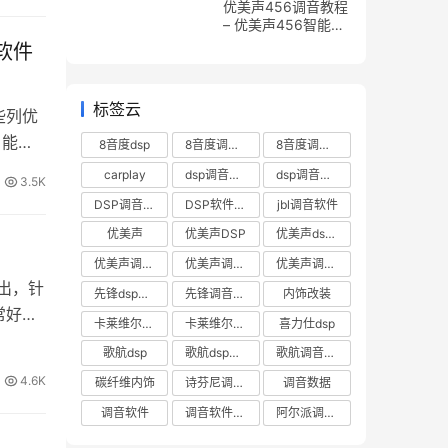
优美声456调音教程
– 优美声456智能
DSP处理器如何使用
音软件
标签云
些列优
，能够
8音度dsp
8音度调音软件
8音度调音软件下载
carplay
dsp调音数据
dsp调音软件
3.5K
DSP调音软件下载
DSP软件下载
jbl调音软件
优美声
优美声DSP
优美声dsp调音软件下载
优美声调音数据下载
优美声调音软件
优美声调音软件下载
输出，针
先锋dsp调音软件
先锋调音软件
内饰改装
常好的
卡莱维尔帝DSP
卡莱维尔帝dsp软件
喜力仕dsp
歌航dsp
歌航dsp调音软件
歌航调音软件
4.6K
碳纤维内饰
诗芬尼调音软件
调音数据
调音软件
调音软件下载
阿尔派调音软件