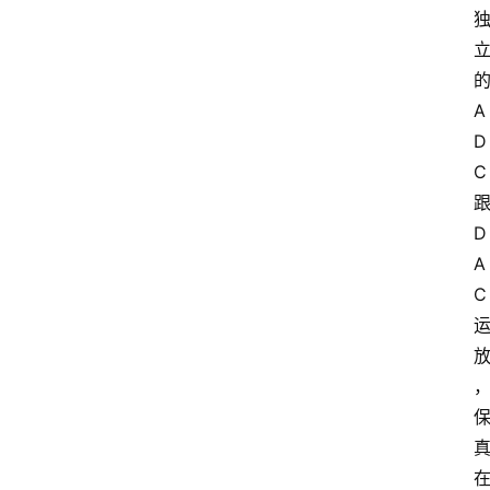
A
D
C
D
A
C