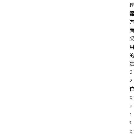
3
2
c
o
r
t
e