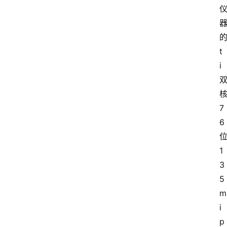
t
i
7
6
1
3
5
m
i
p