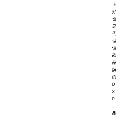
D
S
P