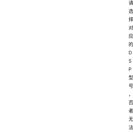
D
S
P