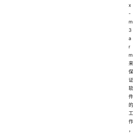
x
-
m
3 
a
r
m