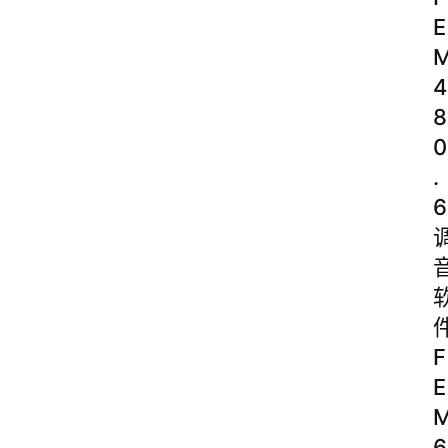
E
4
8
0
.
6
F
E
6