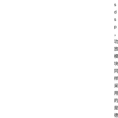
s
d
s
p