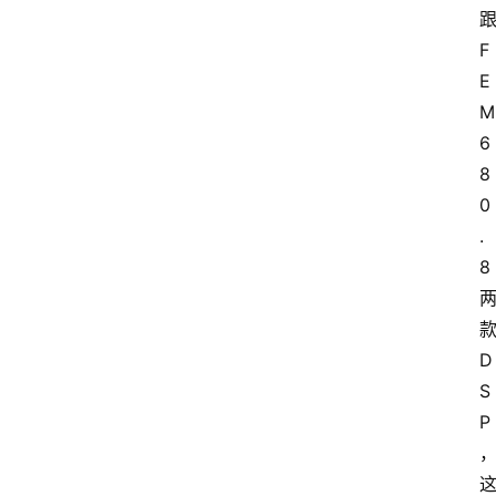
F
E
M
6
8
0
.
8
D
S
P