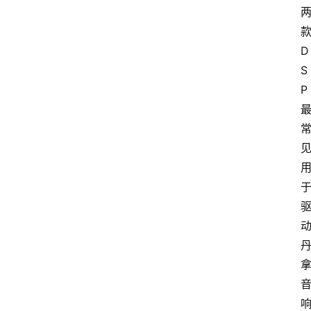
D
S
P