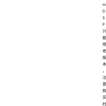
m
D
S
P