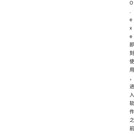
O
.
e
x
e