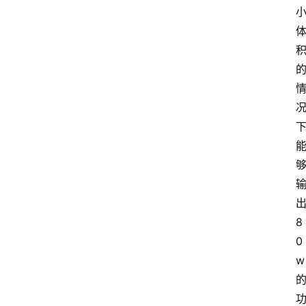
8
0
w