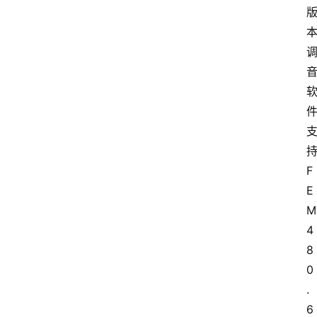
F
E
M
4
8
0
.
6