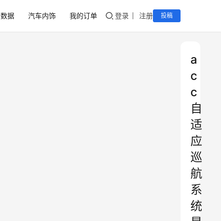
音数据
汽车内饰
我的订单
登录
注册
投稿
a
c
c
自
适
应
巡
航
系
统