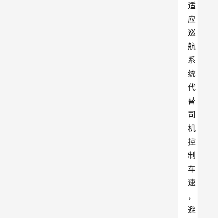
适
应
巡
航
系
统
代
替
司
机
控
制
车
速
，
避