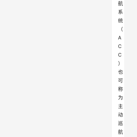
航
系
统
（
A
C
C
）
也
可
称
为
主
动
巡
航