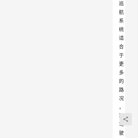
巡
航
系
统
适
合
于
更
多
的
路
况
，
而
驾
驶