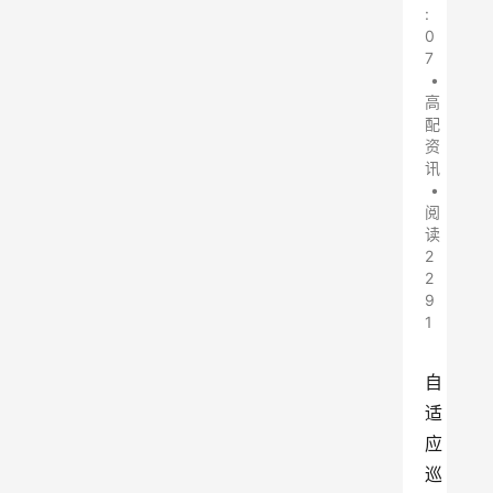
:
0
7
•
高
配
资
讯
•
阅
读
2
2
9
1
自
适
应
巡