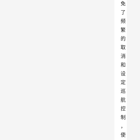
免
了
频
繁
的
取
消
和
设
定
巡
航
控
制
，
使