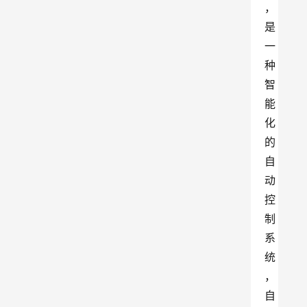
，
是
一
种
智
能
化
的
自
动
控
制
系
统
，
自