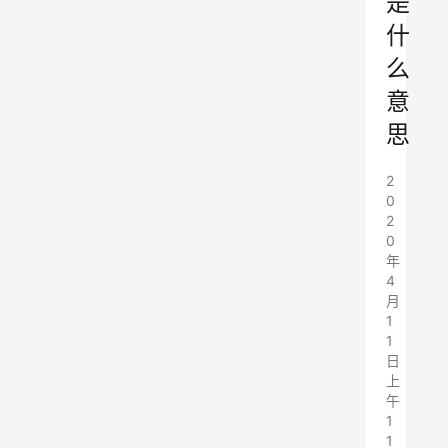
是
什
么
意
思
2
0
2
0
年
4
月
1
1
日
上
午
1
1