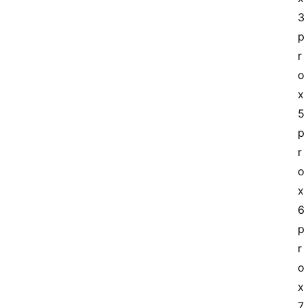
3
p
r
o 
x
5
p
r
o 
x
6
p
r
o 
x
7