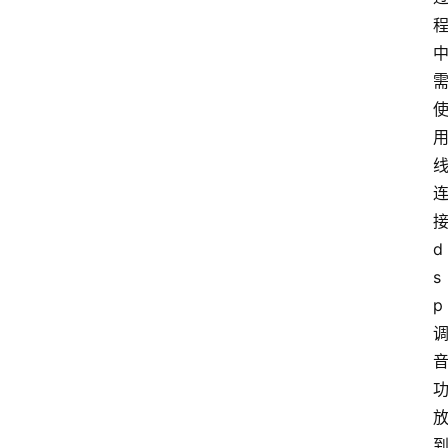
d
s
p