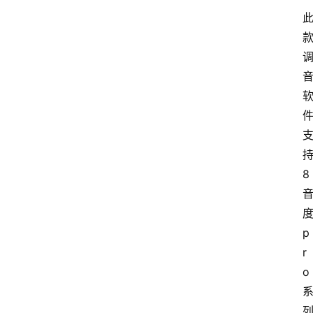
8
p
r
o