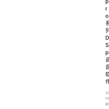
p
r
o
S
p
2
D
阅