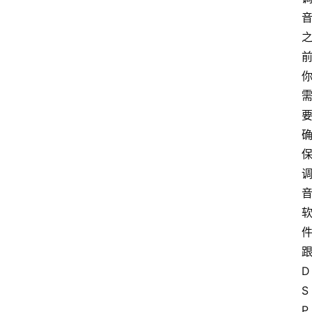
D
S
P