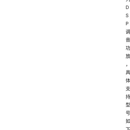
D
S
P