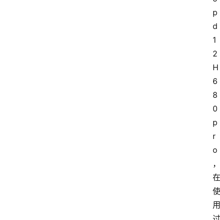
p
d
1
2 
H
6
8
0
p
r
o