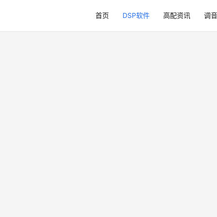
首页
DSP软件
高配资讯
调