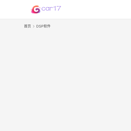
首页
DSP软件