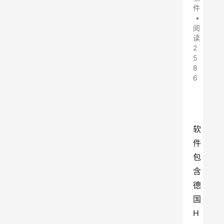
件
•
阅
读
2
5
8
6
软
件
包
含
德
国
H