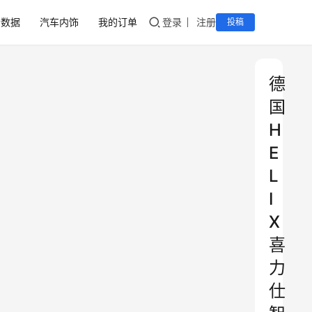
音数据
汽车内饰
我的订单
登录
注册
投稿
德
国
H
E
L
I
X
喜
力
仕