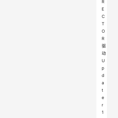
R
E
C
T
O
R 
驱
动
U
p
d
a
t
e
r 
1