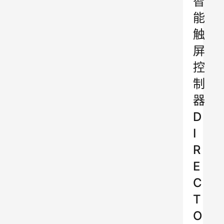
智
能
触
屏
控
制
器
D
I
R
E
C
T
O