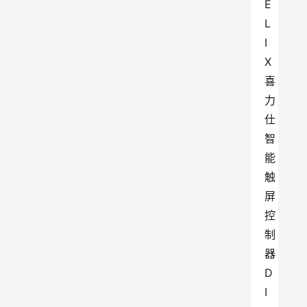
E
L
I
X
喜
力
仕
智
能
触
屏
控
制
器
D
I