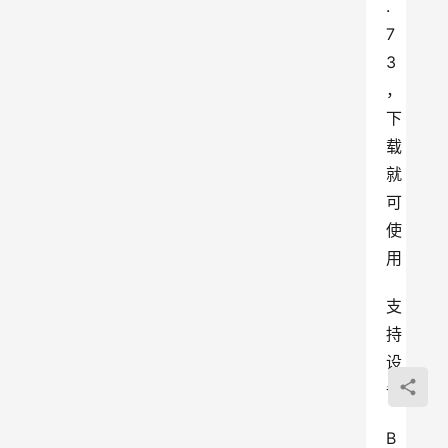
.
7
3
，
下
载
就
可
使
用
支
持
设
备
B