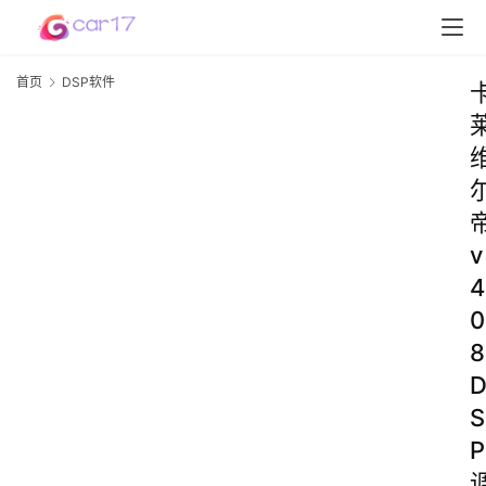
首页
DSP软件
v
4
0
8
S
P