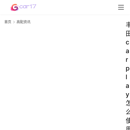
首页
高配资讯
c
a
r
p
l
a
y