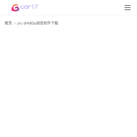
首页
jvc dr480p调音软件下载
j
首
d
页
D
S
P
软
件
高
配
资
讯