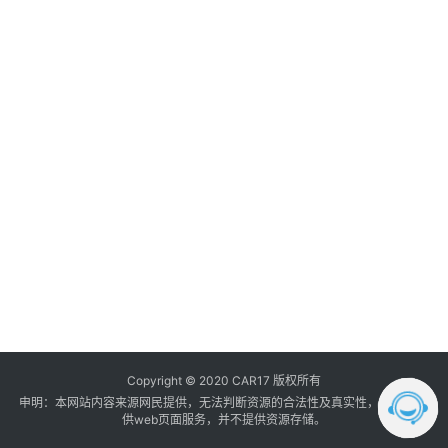
调
音
登录
注册
数
据
汽
车
内
饰
我
的
订
单
Copyright © 2020 CAR17 版权所有
申明：本网站内容来源网民提供，无法判断资源的合法性及真实性， 本站只提
供web页面服务，并不提供资源存储。