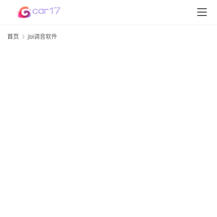
首页
jbl调音软件
j
首
页
D
S
P
软
件
高
配
资
讯