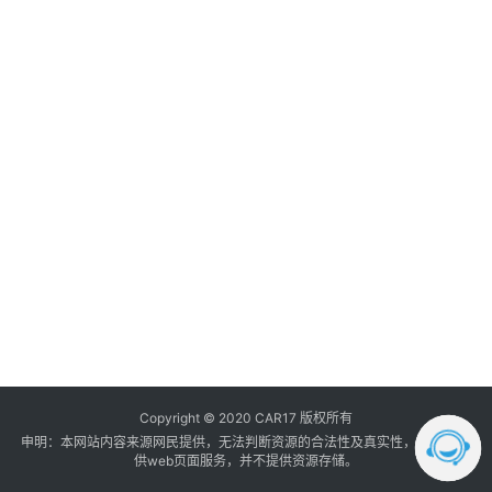
调
音
登录
注册
数
据
汽
车
内
饰
我
的
订
单
Copyright © 2020 CAR17 版权所有
申明：本网站内容来源网民提供，无法判断资源的合法性及真实性， 本站只提
供web页面服务，并不提供资源存储。