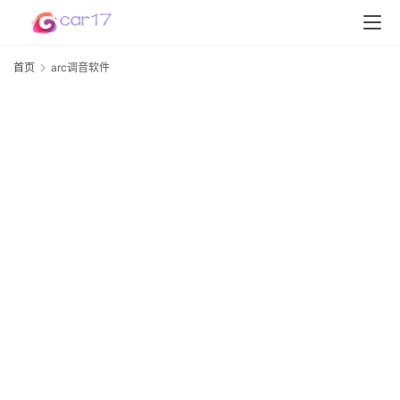
首页
arc调音软件
a
首
页
D
S
P
软
件
高
配
资
讯