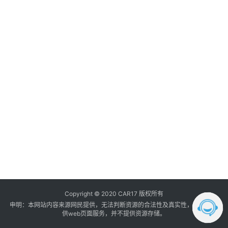
调
音
登录
注册
数
据
汽
车
内
饰
我
的
订
单
Copyright © 2020 CAR17 版权所有
申明：本网站内容来源网民提供，无法判断资源的合法性及真实性， 本站只提
供web页面服务，并不提供资源存储。