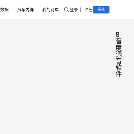
音数据
汽车内饰
我的订单
登录
注册
投稿
8
音
度
调
音
软
件
8音
DSP
软件
x1pr
x2p
此款
y4p
件支
度pr
x3p
2022年