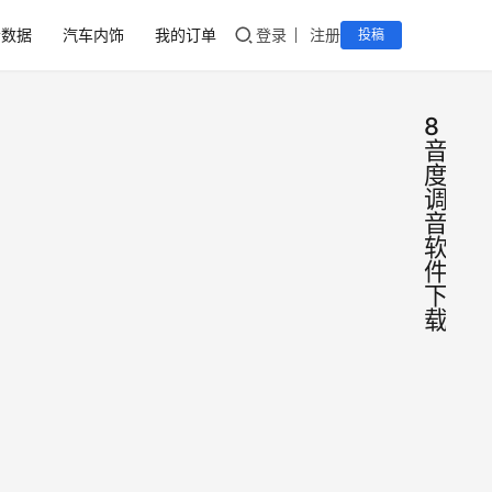
音数据
汽车内饰
我的订单
登录
注册
投稿
8
音
度
调
音
软
件
下
载
8音
DSP
软件
度
x2s
8音度
调音
x2s