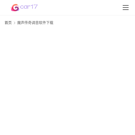
首页
魔声传奇调音软件下载
首
页
D
S
P
软
件
高
配
资
讯