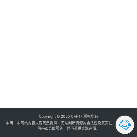
调
音
登录
注册
数
据
汽
车
内
饰
我
的
订
单
Copyright © 2020 CAR17 版权所有
申明：本网站内容来源网民提供，无法判断资源的合法性及真实性， 本站只提
供web页面服务，并不提供资源存储。