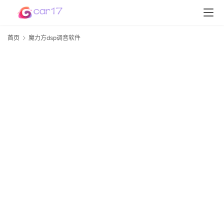
首页
魔力方dsp调音软件
首
页
d
D
S
P
软
件
高
配
资
讯