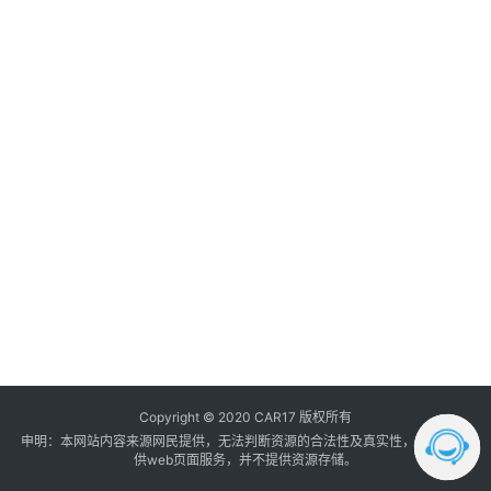
调
音
登录
注册
数
据
汽
车
内
饰
我
的
订
单
Copyright © 2020 CAR17 版权所有
申明：本网站内容来源网民提供，无法判断资源的合法性及真实性， 本站只提
供web页面服务，并不提供资源存储。