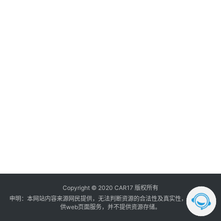
调
音
登录
注册
数
据
汽
车
内
饰
我
的
订
单
Copyright © 2020 CAR17 版权所有
申明：本网站内容来源网民提供，无法判断资源的合法性及真实性， 本站只提
供web页面服务，并不提供资源存储。