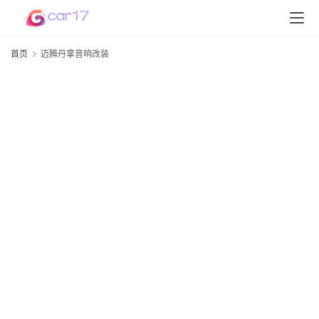
首页
迈腾丹拿音响改装
首
页
D
S
P
软
件
高
配
资
讯