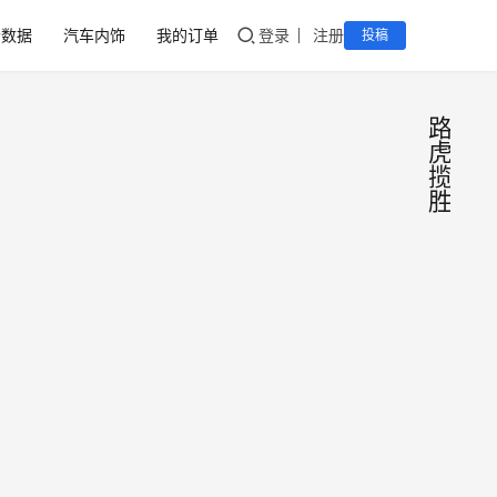
音数据
汽车内饰
我的订单
登录
注册
投稿
路
虎
揽
胜
路虎
揽胜
红色
红色
内饰
总是
改装
很吸
2020
图片
引
年5
– 路
人，
月24