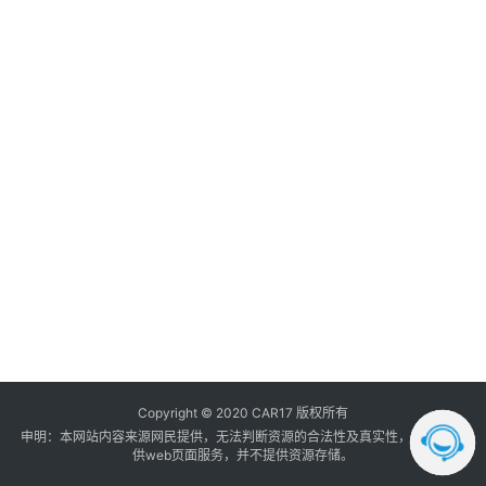
调
音
登录
注册
数
据
汽
车
内
饰
我
的
订
单
Copyright © 2020 CAR17 版权所有
申明：本网站内容来源网民提供，无法判断资源的合法性及真实性， 本站只提
供web页面服务，并不提供资源存储。