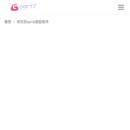
首页
诗芬尼bo16调音软件
首
页
b
D
S
P
软
件
高
配
资
讯