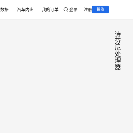
音数据
汽车内饰
我的订单
登录
注册
投稿
诗
芬
尼
处
理
器
诗芬
DSP
软件
尼
bo6
诗芬
调音
尼
bo6
软件
2020
是一
下载
年4