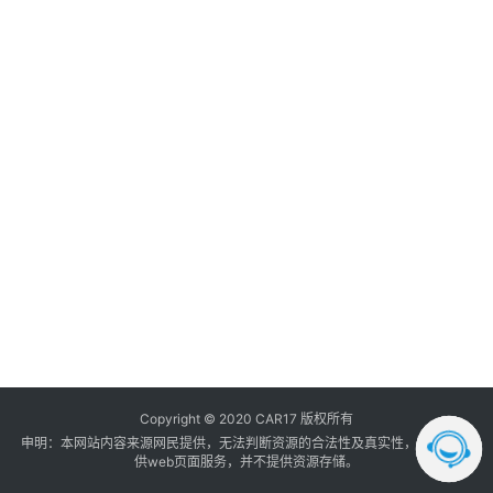
调
日
汽
音
登录
注册
A
内
数
改
20
据
年
1.
月
日
汽
汽
车
内
内
1.
饰
我
的
订
单
Copyright © 2020 CAR17 版权所有
申明：本网站内容来源网民提供，无法判断资源的合法性及真实性， 本站只提
供web页面服务，并不提供资源存储。