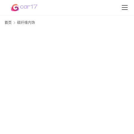
首页
碳纤维内饰
首
页
D
S
P
软
件
高
配
资
20
讯
年
月