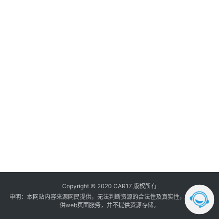
调
音
登录
注册
数
据
汽
车
内
饰
我
的
订
单
Copyright © 2020 CAR17 版权所有
申明：本网站内容来源网民提供，无法判断资源的合法性及真实性， 本站只提
供web页面服务，并不提供资源存储。