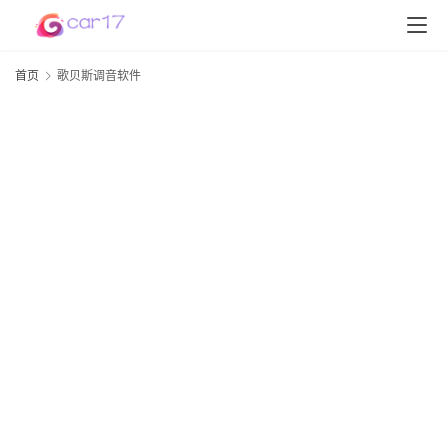
首页
歌贝斯调音软件
首
页
D
S
P
软
件
高
配
资
讯