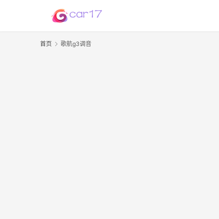
首页
歌航g3调音