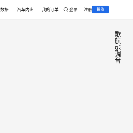
音数据
汽车内饰
我的订单
登录
注册
投稿
歌
航
g3
调
音
丰田
调
音
兰德
数
据
酷路
丰田
泽丹
兰德
酷路
拿
2020
泽音
342
年4
响系
歌航
月30