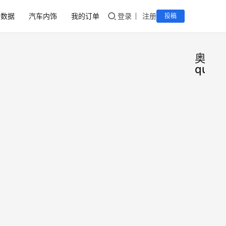
音数据
汽车内饰
我的订单
登录
注册
投稿
奥迪
quatt
什么
高
配
奥迪
资
讯
quat
只要
悉奥
一定
2020年
过奥
月11日
四驱
在驾
驱车
会充