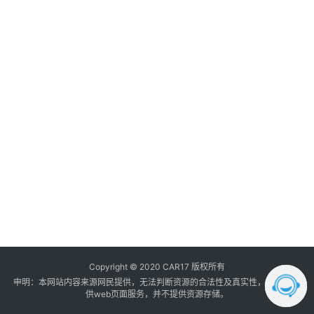
A
调
内
改
音
登录
注册
1.
数
据
汽
车
内
饰
我
的
订
单
Copyright © 2020 CAR17 版权所有
申明：本网站内容来源网民提供，无法判断资源的合法性及真实性， 本站只提
供web页面服务，并不提供资源存储。