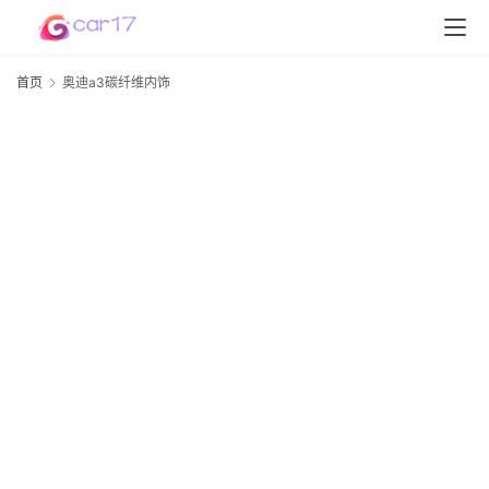
首页
奥迪a3碳纤维内饰
首
页
a
D
S
P
软
件
高
配
20
资
年
月
讯
日
汽