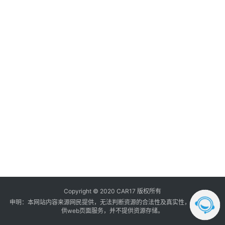
调
音
登录
注册
数
据
汽
车
内
饰
我
的
订
单
Copyright © 2020 CAR17 版权所有
申明：本网站内容来源网民提供，无法判断资源的合法性及真实性， 本站只提
供web页面服务，并不提供资源存储。