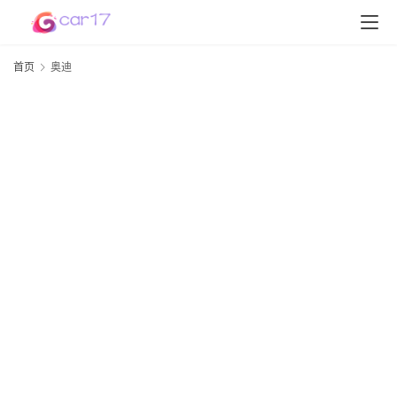
首页
奥迪
首
页
D
S
P
软
件
高
配
资
讯