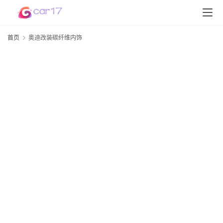
首页
奥迪改装碳纤维内饰
首
页
D
S
P
软
件
高
配
资
讯