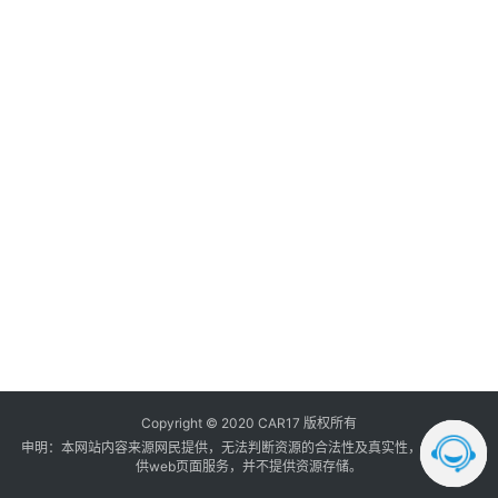
调
音
登录
注册
数
据
汽
车
内
饰
我
的
订
单
Copyright © 2020 CAR17 版权所有
申明：本网站内容来源网民提供，无法判断资源的合法性及真实性， 本站只提
供web页面服务，并不提供资源存储。