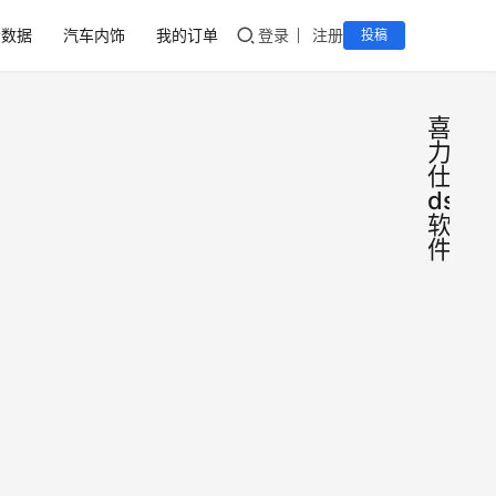
音数据
汽车内饰
我的订单
登录
注册
投稿
喜
力
仕
dsp
软
件
德国
喜力
仕＆
德国喜
麦仕
力仕＆
DSP
麦仕
2020
调音
DSP调