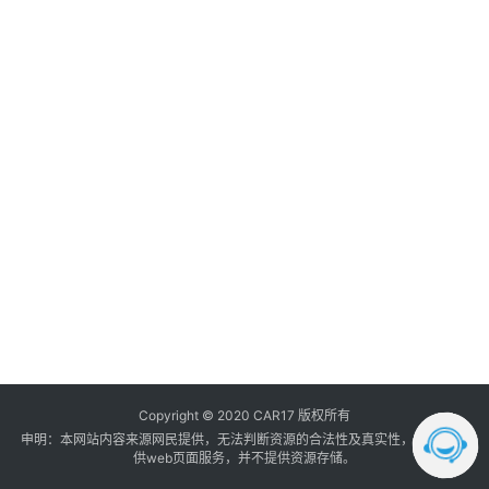
调
音
登录
注册
数
据
汽
车
内
饰
我
的
订
单
Copyright © 2020 CAR17 版权所有
申明：本网站内容来源网民提供，无法判断资源的合法性及真实性， 本站只提
供web页面服务，并不提供资源存储。