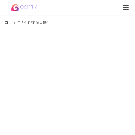
首页
喜力仕DSP调音软件
首
页
D
D
S
P
软
件
高
配
资
讯