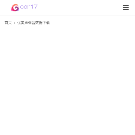
首页
优美声调音数据下载
首
页
D
S
P
软
件
高
配
资
讯