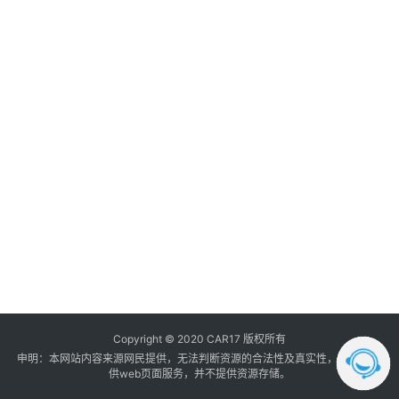
调
音
登录
注册
数
据
汽
车
内
饰
我
的
订
单
Copyright © 2020 CAR17 版权所有
申明：本网站内容来源网民提供，无法判断资源的合法性及真实性， 本站只提
供web页面服务，并不提供资源存储。